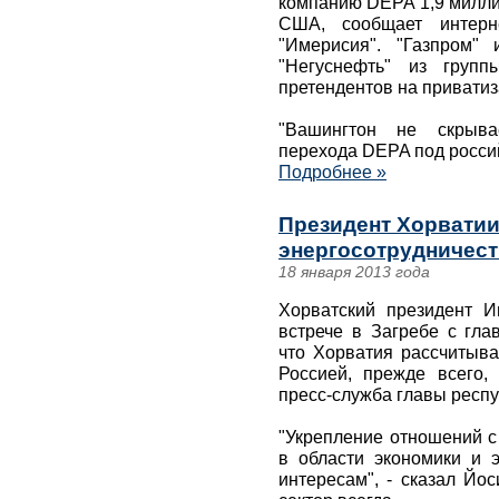
компанию DEPA 1,9 милли
США, сообщает интерне
"Имерисия". "Газпром"
"Негуснефть" из груп
претендентов на приватиз
"Вашингтон не скрывае
перехода DEPA под россий
Подробнее »
Президент Хорватии
энергосотрудничест
18 января 2013 года
Хорватский президент И
встрече в Загребе с гла
что Хорватия рассчитыва
Россией, прежде всего,
пресс-служба главы респу
"Укрепление отношений с
в области экономики и э
интересам", - сказал Йос