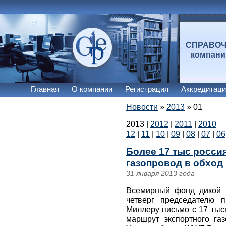
СПРАВО
компан
Главная
О компании
Регистрация
Аккредитаци
Новости
»
2013
»
01
2013
|
2012
|
2011
|
2010
12
|
11
|
10
|
09
|
08
|
07
|
06
Более 17 тыс росси
газопровод в обход 
31 января 2013 года
Всемирный фонд дикой 
четверг председателю 
Миллеру письмо с 17 тыс
маршрут экспортного газ