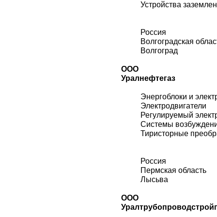
Устройства заземле
Россия
Волгоградская облас
Волгоград
ООО
Уралнефтегаз
Энергоблоки и элект
Электродвигатели
Регулируемый элект
Системы возбужден
Тиристорные преобр
Россия
Пермская область
Лысьва
ООО
Уралтрубопроводстройп