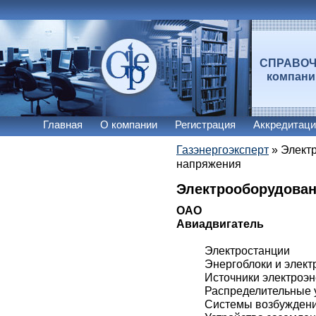
СПРАВО
компан
Главная
О компании
Регистрация
Аккредитаци
Газэнергоэксперт
»
Элект
напряжения
Электрооборудован
ОАО
Авиадвигатель
Электростанции
Энергоблоки и элект
Источники электроэн
Распределительные 
Системы возбужден