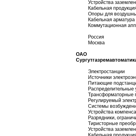
Устройства заземле
Кабельная продукци
Опоры для воздушн
Кабельная арматура
Коммутационная ап
Россия
Москва
ОАО
Сургутгазремавтоматик
Электростанции
Источники электроэн
Питающие подстанц
Распределительные 
Трансформаторные 
Регулируемый элект
Системы возбужден
Устройства компенс
Разрядники, огранич
Тиристорные преобр
Устройства заземле
Кабельная продукци