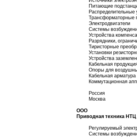
Источники электроэн
Питающие подстанц
Распределительные 
Трансформаторные 
Электродвигатели
Системы возбужден
Устройства компенс
Разрядники, огранич
Тиристорные преобр
Установки резистор
Устройства заземле
Кабельная продукци
Опоры для воздушн
Кабельная арматура
Коммутационная ап
Россия
Москва
ООО
Приводная техника НТЦ
Регулируемый элект
Системы возбужден