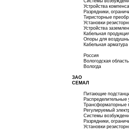
Системы возбужден
Устройства компенс
Разрядники, огранич
Тиристорные преобр
Установки резистор
Устройства заземле
Кабельная продукци
Опоры для воздушн
Кабельная арматура
Россия
Вологодская область
Вологда
ЗАО
СЕМАЛ
Питающие подстанц
Распределительные 
Трансформаторные 
Регулируемый элект
Системы возбужден
Разрядники, огранич
Установки резистор