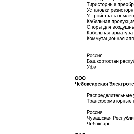
Тиристорные преобр
Установки резистор
Устройства заземле
Кабельная продукци
Опоры для воздушн
Кабельная арматура
Коммутационная ап
Россия
Башкортостан респу
Уфа
ООО
Чебоксарская Электроте
Распределительные 
Трансформаторные 
Россия
Чувашская Республи
Чебоксары