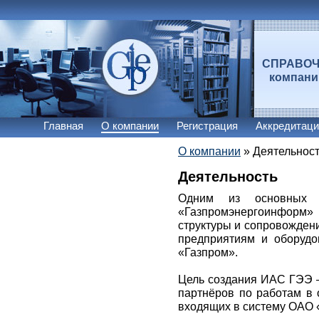
СПРАВО
компан
Главная
О компании
Регистрация
Аккредитаци
О компании
»
Деятельнос
Деятельность
Одним из основных 
«Газпромэнергоинфор
структуры и сопровожден
предприятиям и оборудо
«Газпром».
Цель создания ИАС ГЭЭ –
партнёров по работам в 
входящих в систему ОАО 