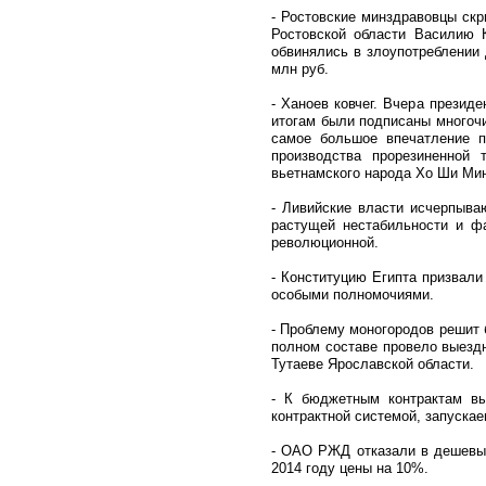
- Ростовские минздравовцы ск
Ростовской области Василию 
обвинялись в злоупотреблении
млн руб.
- Ханоев ковчег. Вчера презид
итогам были подписаны многоч
самое большое впечатление п
производства прорезиненной
вьетнамского народа Хо Ши Мин
- Ливийские власти исчерпыва
растущей нестабильности и фа
революционной.
- Конституцию Египта призвали
особыми полномочиями.
- Проблему моногородов решит 
полном составе провело выездн
Тутаеве Ярославской области.
- К бюджетным контрактам вы
контрактной системой, запускае
- ОАО РЖД отказали в дешевых
2014 году цены на 10%.