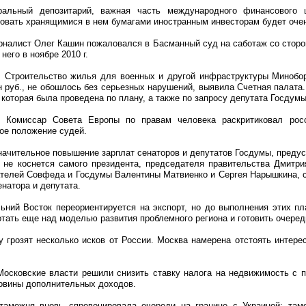
тральный депозитарий, важная часть международного финансового 
овать хранящимися в нем бумагами иностранным инвесторам будет оче
рналист Олег Кашин пожаловался в Басманный суд на саботаж со стор
него в ноябре 2010 г.
. Строительство жилья для военных и другой инфраструктуры Миноборо
 руб., не обошлось без серьезных нарушений, выявила Счетная палата.
, которая была проведена по плану, а также по запросу депутата Госду
. Комиссар Совета Европы по правам человека раскритиковал рос
ое положение судей.
начительное повышение зарплат сенаторов и депутатов Госдумы, преду
 не коснется самого президента, председателя правительства Дмитр
телей Совфеда и Госдумы Валентины Матвиенко и Сергея Нарышкина, с
енатора и депутата.
ьний Восток переориентируется на экспорт, но до выполнения этих п
отать еще над моделью развития проблемного региона и готовить очере
у грозят несколько исков от России. Москва намерена отстоять интере
 Московские власти решили снизить ставку налога на недвижимость с
ловины дополнительных доходов.
таможня вновь спровоцировала очереди на границе с Украиной: там