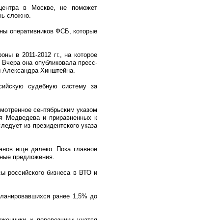
центра в Москве, не поможет
нь сложно.
оны оперативников ФСБ, которые
ны в 2011-2012 гг., на которое
 Вчера она опубликовала пресс-
мы Александра Хинштейна.
сийскую судебную систему за
смотренное сентябрьским указом
ия Медведева и приравненных к
ледует из президентского указа
ланов еще далеко. Пока главное
дные предложения.
сы российского бизнеса в ВТО и
 планировавшихся ранее 1,5% до
оженники и перевозчики учатся