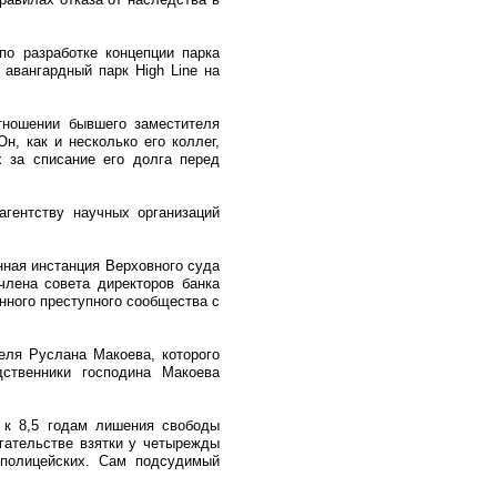
по разработке концепции парка
 авангардный парк High Line на
отношении бывшего заместителя
, как и несколько его коллег,
 за списание его долга перед
гентству научных организаций
нная инстанция Верховного суда
члена совета директоров банка
анного преступного сообщества с
еля Руслана Макоева, которого
ственники господина Макоева
л к 8,5 годам лишения свободы
гательстве взятки у четырежды
 полицейских. Сам подсудимый