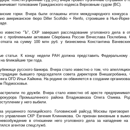
раничивает толкование Гражданского кодекса Верховным судом (ВС).
анские горки. Вчера были оглашены итоги международного конкурса 
но американское бюро Diller Scofidio + Renfo, строившее в Нью-Йорке
аде.
ало известно "Ъ", СКР завершил расследование уголовного дела в 
те с проблемными активами Сбербанка России Вячеслава Похлебина. Он
 отката на сумму 100 млн руб. у бизнесмена Константина Вачевских
ые статьи. К концу недели РАН должна представить Федеральному а
на ближайшие три года.
 убежище русского банкира. Вчера стало известно о том, что апелляцио
страдиции бывшего председателя совета директоров Внешагробанка, 
инга ОГО Ильи Хайкина. На родине он обвиняется в создании организов
ем Подмосковье.
 застрелили по дружбе. Вчера стало известно об аресте предпринимат
прокурора Промышленного района Владикавказа Олега Озиева. Род
еступлении у него выбили.
за укушенного полицейского. Головинский райсуд Москвы приговори
го управления СКР Евгения Клинникова. Он признан виновным в вымо
невозбуждение в отношении него уголовного дела за нападение на
лялся агентом спецслужб.