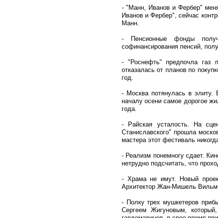
- "Манн, Иванов и Фербер" ме
Иванов и Фербер", сейчас конт
Манн.
- Пенсионные фонды получ
софинансирования пенсий, полу
- "Роснефть" предпочла газ 
отказалась от планов по покупк
год.
- Москва потянулась в элиту.
началу осени самое дорогое жил
года.
- Райская усталость. На сц
Станиславского" прошла москов
мастера этот фестиваль никогда
- Реализм понемногу сдает. Ки
нетрудно подсчитать, что прохо
- Храма не имут. Новый проек
Архитектор Жан-Мишель Вильмот
- Полку трех мушкетеров прибы
Сергеем Жигуновым, который
гардемаринов, в свое время пр