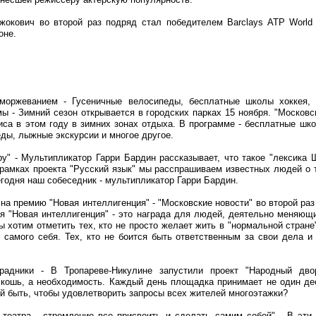
жокович во второй раз подряд стал победителем Barclays ATP World T
оне.
 моржеванием - Гусеничные велосипеды, бесплатные школы хоккея, 
ы - Зимний сезон открывается в городских парках 15 ноября. "Московс
са в этом году в зимних зонах отдыха. В программе - бесплатные шко
еды, лыжные экскурсии и многое другое.
у" - Мультипликатор Гарри Бардин рассказывает, что такое "лексика
 рамках проекта "Русский язык" мы расспрашиваем известных людей о т
годня наш собеседник - мультипликатор Гарри Бардин.
 на премию "Новая интеллигенция" - "Московские новости" во второй ра
я "Новая интеллигенция" - это награда для людей, деятельно меняющи
ы хотим отметить тех, кто не просто желает жить в "нормальной стране"
 самого себя. Тех, кто не боится быть ответственным за свои дела и
градники - В Тропареве-Никулине запустили проект "Народный дво
оскошь, а необходимость. Каждый день площадка принимает не один д
ей быть, чтобы удовлетворить запросы всех жителей многоэтажки?
о театра - стремление все присвоить и сделать самим собой" - В эти