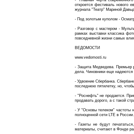
откроется фестиваль нового е
журнала "Театр" Мариной Давыдо
- Под золотым куполом - Осмат
- Разговор с мастером - Мульт
рамках выставки классика фо
повседневной жизни самых вли
ВЕДОМОСТИ
www.vedomosti.ru
- Защита Медведева. Премьер 
дела. Чиновники еще надеются 
- Удвоение Сбербанка. Сбербанк
последнюю пятилетку, но, чтоб
- "Роснефть" не продается. При
продавать дорого, а с такой ст
- У "Основы телеком" частоты 
полноценной сети LTE в России
- Газеты не будут печататься
материалы, считают в Фонде ра