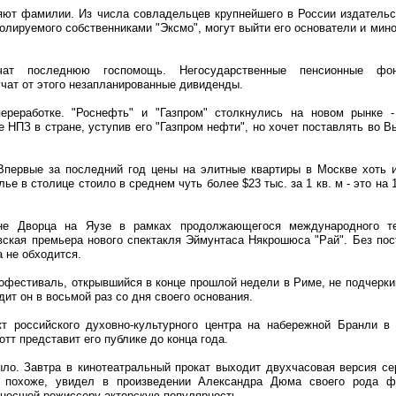
няют фамилии. Из числа совладельцев крупнейшего в России издательс
ролируемого собственниками "Эксмо", могут выйти его основатели и мин
ат последнюю госпомощь. Негосударственные пенсионные фон
чат от этого незапланированные дивиденды.
переработке. "Роснефть" и "Газпром" столкнулись на новом рынке 
е НПЗ в стране, уступив его "Газпром нефти", но хочет поставлять во В
 Впервые за последний год цены на элитные квартиры в Москве хоть и
ье в столице стоило в среднем чуть более $23 тыс. за 1 кв. м - это на
ене Дворца на Яузе в рамках продолжающегося международного те
ская премьера нового спектакля Эймунтаса Някрошюса "Рай". Без пос
 не обходится.
нофестиваль, открывшийся в конце прошлой недели в Риме, не подчерки
дит он в восьмой раз со дня своего основания.
т российского духовно-культурного центра на набережной Бранли в
т представит его публике до конца года.
ло. Завтра в кинотеатральный прокат выходит двухчасовая версия се
, похоже, увидел в произведении Александра Дюма своего рода фр
инесшей режиссеру актерскую популярность.