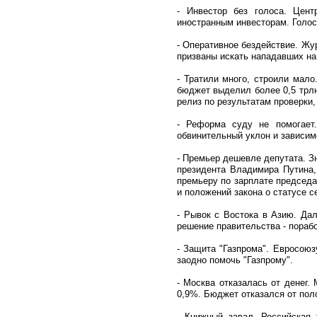
- Инвестор без голоса. Цен
иностранным инвесторам. Голос
- Оперативное бездействие. Жу
призваны искать нападавших на 
- Тратили много, строили мало
бюджет выделил более 0,5 трлн
релиз по результатам проверки
- Реформа суду не помогает
обвинительный уклон и зависим
- Премьер дешевле депутата. З
президента Владимира Путина,
премьеру по зарплате председа
и положений закона о статусе с
- Рывок с Востока в Азию. Дал
решение правительства - пораб
- Защита "Газпрома". Евросоюз
заодно помочь "Газпрому".
- Москва отказалась от денег.
0,9%. Бюджет отказался от по
- Книжный завал. Российская 