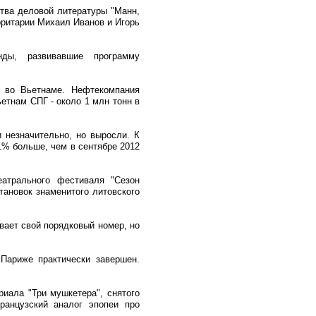
тва деловой литературы "Манн,
оритарии Михаил Иванов и Игорь
ды, развивавшие программу
- во Вьетнаме. Нефтекомпания
ьетнам СПГ - около 1 млн тонн в
 незначительно, но выросли. К
 1% больше, чем в сентябре 2012
атрального фестиваля "Сезон
тановок знаменитого литовского
вает свой порядковый номер, но
 Париже практически завершен.
риала "Три мушкетера", снятого
анцузский аналог эпопеи про