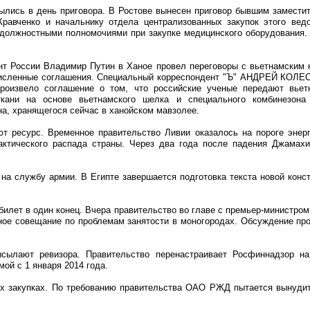
рылись в день приговора. В Ростове вынесен приговор бывшим замести
Кравченко и начальнику отдела централизованных закупок этого вед
 должностными полномочиями при закупке медицинского оборудования. 
ент России Владимир Путин в Ханое провел переговоры с вьетнамским
исленные соглашения. Специальный корреспондент "Ъ" АНДРЕЙ КОЛЕС
роизвело соглашение о том, что российские ученые передают вьет
 ткани на основе вьетнамского шелка и специального комбинезона
а, хранящегося сейчас в ханойском мавзолее.
ют ресурс. Временное правительство Ливии оказалось на пороге энерг
ктического распада страны. Через два года после падения Джамахи
 на службу армии. В Египте завершается подготовка текста новой конс
билет в один конец. Вчера правительство во главе с премьер-министр
ое совещание по проблемам занятости в моногородах. Обсуждение про
сылают ревизора. Правительство перенастраивает Росфиннадзор на
мой с 1 января 2014 года.
 закупках. По требованию правительства ОАО РЖД пытается вынудит