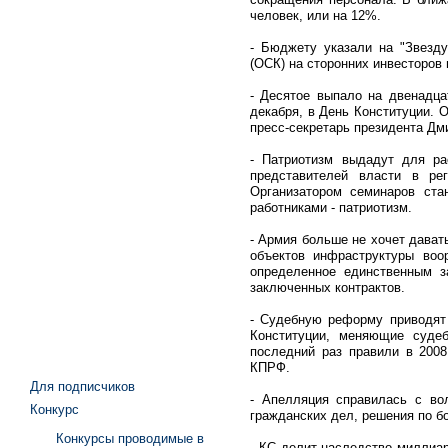
человек, или на 12%.
- Бюджету указали на "Звезду
(ОСК) на сторонних инвесторов 
- Десятое выпало на двенадца
декабря, в День Конституции. 
пресс-секретарь президента Дм
- Патриотизм выдадут для ра
представителей власти в ре
Организатором семинаров ста
работниками - патриотизм.
- Армия больше не хочет дават
объектов инфраструктуры воо
определенное единственным 
заключенных контрактов.
- Судебную реформу приводят 
Конституции, меняющие судеб
последний раз правили в 2008
КПРФ.
Для подписчиков
- Апелляция справилась с во
Конкурс
гражданских дел, решения по бо
Конкурсы проводимые в
- КС делит наследство миллиар