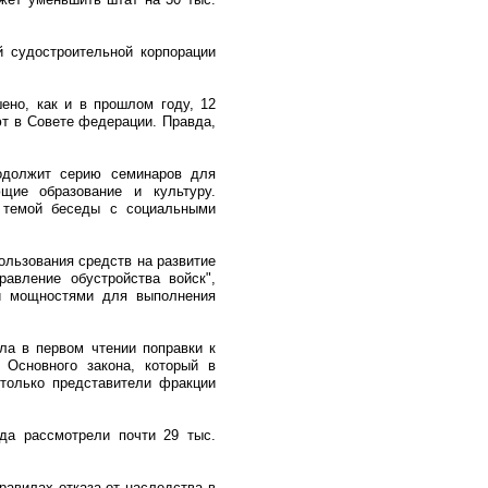
й судостроительной корпорации
ено, как и в прошлом году, 12
ют в Совете федерации. Правда,
родолжит серию семинаров для
щие образование и культуру.
й темой беседы с социальными
ользования средств на развитие
авление обустройства войск",
и мощностями для выполнения
ла в первом чтении поправки к
 Основного закона, который в
 только представители фракции
да рассмотрели почти 29 тыс.
равилах отказа от наследства в