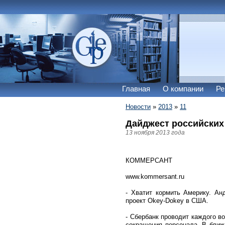
Главная
О компании
Ре
Новости
»
2013
»
11
Дайджест российских
13 ноября 2013 года
КОММЕРСАНТ
www.kommersant.ru
- Хватит кормить Америку. Ан
проект Okey-Dokey в США.
- Сбербанк проводит каждого в
сокращения персонала. В ближ