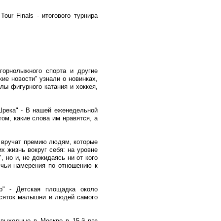
our Finals - итогового турнира
горнолыжного спорта и другие
кие новости" узнали о новинках,
лы фигурного катания и хоккея,
 Шрека" - В нашей еженедельной
ом, какие слова им нравятся, а
з вручат премию людям, которые
х жизнь вокруг себя: на уровне
, но и, не дожидаясь ни от кого
 чьи намерения по отношению к
р" - Детская площадка около
есяток малышни и людей самого
 выходные в Москве в 15-й раз