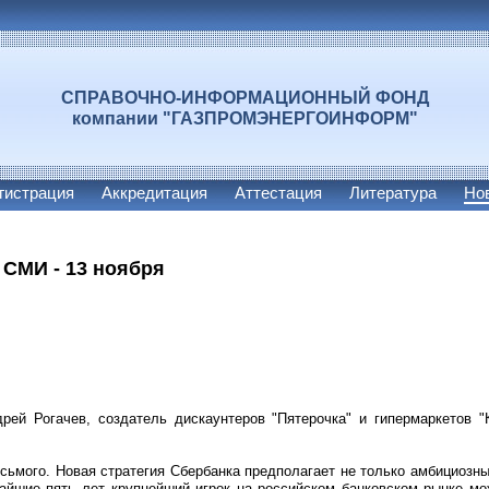
СПРАВОЧНО-ИНФОРМАЦИОННЫЙ ФОНД
компании "ГАЗПРОМЭНЕРГОИНФОРМ"
гистрация
Аккредитация
Аттестация
Литература
Но
 СМИ - 13 ноября
дрей Рогачев, создатель дискаунтеров "Пятерочка" и гипермаркетов "
осьмого. Новая стратегия Сбербанка предполагает не только амбициозны
айшие пять лет крупнейший игрок на российском банковском рынке мо