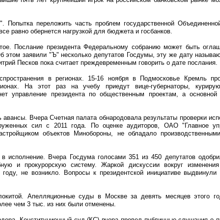
". Попытка переложить часть проблем государственной Объединенно
все равно обернется нагрузкой для бюджета и госбанков.
тое. Послание президента Федеральному собранию может быть оглаш
Об этом заявили "Ъ" несколько депутатов Госдумы, эту же дату называ
итрий Песков пока считает преждевременным говорить о дате послания.
спространения в регионах. 15-16 ноября в Подмосковье Кремль п
гионах. На этот раз на учебу приедут вице-губернаторы, курирую
нет управление президента по общественным проектам, а основно
ь авансы. Вчера Счетная палата обнародовала результаты проверки исп
руженных сил c 2011 года. По оценке аудиторов, ОАО "Главное упр
застройщиком объектов Минобороны, не обладало производственным
в исполнение. Вчера Госдума голосами 351 из 450 депутатов одобри
ную и прокурорскую систему. Жаркой дискуссии вокруг изменения
 году, не возникло. Вопросы к президентской инициативе выдвинули
локитой. Апелляционные суды в Москве за девять месяцев этого го
лее чем 3 тыс. из них были отменены.
дера. Конституционный суд (КС) вчера провел публичные слушания о п