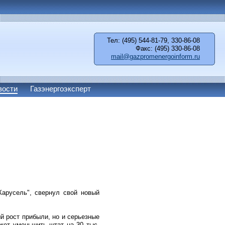
Тел: (495) 544-81-79, 330-86-08
Факс: (495) 330-86-08
mail@gazpromenergoinform.ru
вости
Газэнергоэксперт
Карусель", свернул свой новый
й рост прибыли, но и серьезные
жет уменьшить штат на 30 тыс.