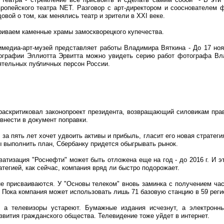
вропейского театра NET. Разговор с арт-директором и сооснователем 
вой о том, как менялись театр и зрители в XXI веке.
риваем каменные храмы замоскворецкого купечества.
имедиа-арт-музей представляет работы Владимира Вяткина - До 17 но
тографии Эллиотта Эрвитта можно увидеть серию работ фотографа Вл
ятельных публичных персон России.
раскритиковал законопроект президента, возвращающий силовикам пра
внести в документ поправки.
 за пять лет хочет удвоить активы и прибыль, гласит его новая стратегия
ы выполнить план, Сбербанку придется обыгрывать рынок.
ватизация "Роснефти" может быть отложена еще на год - до 2016 г. И э
ратегией, как сейчас, компания вряд ли быстро подорожает.
не присваиваются. У "Основы телеком" вновь заминка с получением ча
. Пока компания может использовать лишь 71 базовую станцию в 59 реги
, а телевизоры устареют. Бумажные издания исчезнут, а электронн
звития гражданского общества. Телевидение тоже уйдет в интернет.