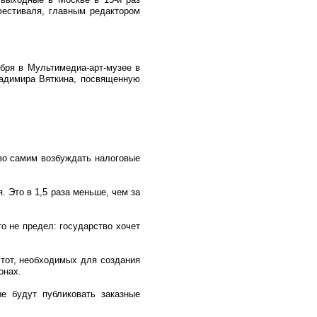
фестиваля, главным редактором
ября в Мультимедиа-арт-музее в
адимира Вяткина, посвященную
во самим возбуждать налоговые
. Это в 1,5 раза меньше, чем за
то не предел: государство хочет
стот, необходимых для создания
онах.
ые будут публиковать заказные