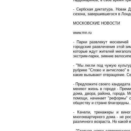
- Сербская диктатура. Новак Д
сезона, завершившегося в Лонд
МОСКОВСКИЕ НОВОСТИ
www.mn.ru
- Парки развлекут москвичей
городские развлечения этой зим
которые ждут жителей мегаполи
экстрим-парки, зимние велосип
- "Мы легли под чужую культур
рубрике "Слово и антислово" в
какие вызывают отвращение. Се
- Предложите своего кандидата
меняют жизнь в городе - Преми
дома, двора, района, города. М
помощи, начинает "реформы" с
обществу и стране благородны.
- Качели, тренажеры и вино
многоквартирного дома - не р
различного возраста. Но какой 
- "Главная черта современног