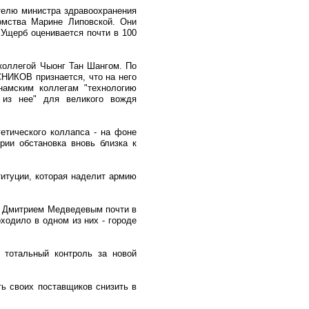
телю министра здравоохранения
омства Марине Липовской. Они
Ущерб оценивается почти в 100
 коллегой Чыонг Тан Шангом. По
НИКОВ признается, что на него
намским коллегам "технологию
 из нее" для великого вождя
етического коллапса - на фоне
рии обстановка вновь близка к
титуции, которая наделит армию
ом Дмитрием Медведевым почти в
ходило в одном из них - городе
 тотальный контроль за новой
ь своих поставщиков снизить в