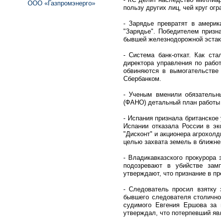
ООО «Газпромэнерго»
пользу других лиц, чей круг ог
- Зарядье превратят в америк
"Зарядье". Победителем призна
бывшей железнодорожной эстак
- Система банк-откат. Как ст
директора управления по рабо
обвиняются в вымогательстве
Сбербанком.
- Ученым вменили обязательн
(ФАНО) детальный план работы 
- Испания признала британское
Испании отказала России в эк
"Дисконт" и акционера агрохолд
целью захвата земель в ближн
- Владикавказского прокурора
подозревают в убийстве зам
утверждают, что признание в пр
- Следователь просил взятку 
бывшего следователя столично
судимого Евгения Ершова за 
утверждал, что потерпевший яв