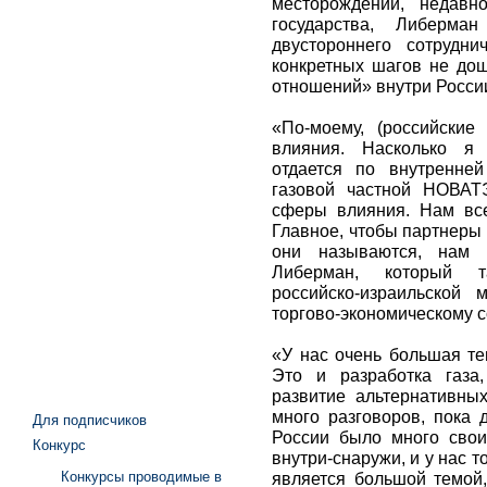
месторождений, недавн
государства, Либерма
двустороннего сотрудни
конкретных шагов не дош
отношений» внутри Росси
«По-моему, (российские
влияния. Насколько я 
отдается по внутренней
газовой частной НОВАТ
сферы влияния. Нам все
Главное, чтобы партнеры
они называются, нам 
Либерман, который т
российско-израильской 
торгово-экономическому с
«У нас очень большая тем
Это и разработка газа
развитие альтернативных
много разговоров, пока 
Для подписчиков
России было много свои
Конкурс
внутри-снаружи, и у нас т
Конкурсы проводимые в
является большой темой