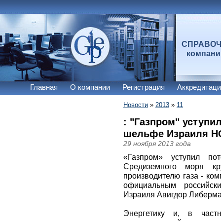
СПРАВО
компан
Главная
О компании
Регистрация
Аккредитаци
Новости
»
2013
»
11
: "Газпром" уступи
шельфе Израиля Н
29 ноября 2013 года
«Газпром» уступил по
Средиземного моря кр
производителю газа - ко
официальным российск
Израиля Авигдор Либерма
Энергетику и, в частн