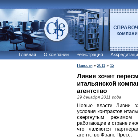
СПРАВО
компан
Главная
О компании
Регистрация
Аккредитаци
Новости
»
2011
»
12
Ливия хочет перес
итальянской компан
агентство
29 декабря 2011 года
Новые власти Ливии за
условия контрактов италь
свергнутым режимом 
работающие в стране ино
что являются партнера
агентство Франс Пресс.