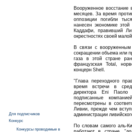
Вооруженное восстание 
месяцев. За время проти
оппозиции погибли тыс
нанесен экономике это
Каддафи, правивший Ли
окрестностях своей малой
В связи с вооруженным
сокращении объема или п
газа в этой стране ран
французская Total, норв
концерн Shell.
"Глава переходного пра
время встречи в сред
директора Eni Паоло 
подписанные компание
пересмотрены в соответ
Ливии, прежде чем вступи
Для подписчиков
администрации ливийског
Конкурс
По словам самого аль-Ки
Конкурсы проводимые в
работают в стране, "д