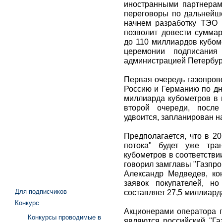
иностранными партнера
переговоры по дальнейш
начнем разработку ТЭО п
позволит довести суммар
до 110 миллиардов кубоме
церемонии подписания
администрацией Петербур
Первая очередь газопров
Россию и Германию по дн
миллиарда кубометров в 
второй очереди, после
удвоится, запланирован на
Предполагается, что в 2
потока" будет уже тра
кубометров в соответстви
говорил замглавы "Газпро
Александр Медведев, ко
заявок покупателей, н
Для подписчиков
составляет 27,5 миллиард
Конкурс
Акционерами оператора п
Конкурсы проводимые в
являются российский "Газ