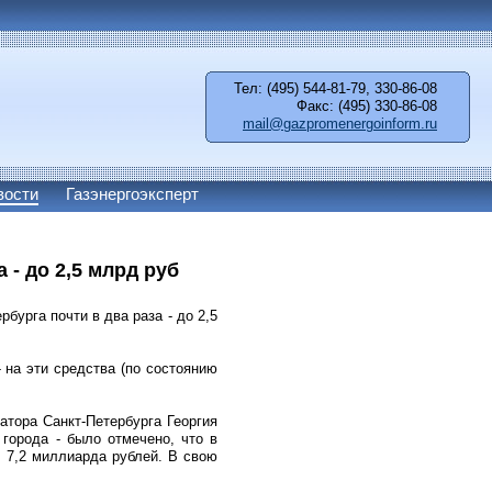
Тел: (495) 544-81-79, 330-86-08
Факс: (495) 330-86-08
mail@gazpromenergoinform.ru
вости
Газэнергоэксперт
 - до 2,5 млрд руб
бурга почти в два раза - до 2,5
 на эти средства (по состоянию
атора Санкт-Петербурга Георгия
города - было отмечено, что в
л 7,2 миллиарда рублей. В свою