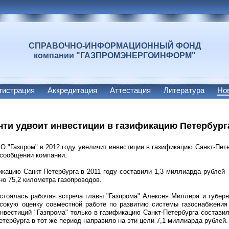
СПРАВОЧНО-ИНФОРМАЦИОННЫЙ ФОНД
компании "ГАЗПРОМЭНЕРГОИНФОРМ"
гистрация
Аккредитация
Аттестация
Литература
Но
очти удвоит инвестиции в газификацию Петербурга
 "Газпром" в 2012 году увеличит инвестиции в газификацию Санкт-Петер
 сообщении компании.
икацию Санкт-Петербурга в 2011 году составили 1,3 миллиарда рублей -
ено 75,2 километра газопроводов.
стоялась рабочая встреча главы "Газпрома" Алексея Миллера и губерн
сокую оценку совместной работе по развитию системы газоснабжения 
нвестиций "Газпрома" только в газификацию Санкт-Петербурга состави
тербурга в тот же период направило на эти цели 7,1 миллиарда рублей.