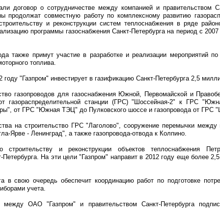
ли договор о сотрудничестве между компанией и правительством Са
ны продолжат совместную работу по комплексному развитию газорас
 строительству и реконструкции систем теплоснабжения в ряде район
еализацию программы газоснабжения Санкт-Петербурга на период с 2007 
рода также примут участие в разработке и реализации мероприятий п
моторного топлива.
2 году "Газпром" инвестирует в газификацию Санкт-Петербурга 2,5 милл
ство газопроводов для газоснабжения Южной, Первомайской и Правоб
 от газораспределительной станции (ГРС) "Шоссейная-2" к ГРС "Южн
ы", от ГРС "Южная ТЭЦ" до Пулковского шоссе и газопровода от ГРС "
ства на строительство ГРС "Лаголово", сооружение перемычки между
тла-Ярве - Ленинград", а также газопровода-отвода к Колпино.
 строительству и реконструкции объектов теплоснабжения Петр
Петербурга. На эти цели "Газпром" направит в 2012 году еще более 2,
га в свою очередь обеспечит координацию работ по подготовке потре
риборами учета.
е между ОАО "Газпром" и правительством Санкт-Петербурга подпис