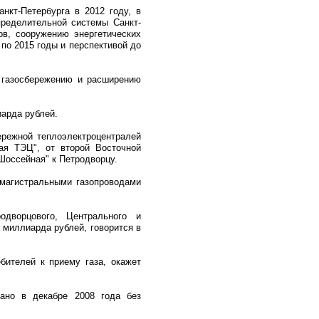
нкт-Петербурга в 2012 году, в
пределительной системы Санкт-
ов, сооружению энергетических
по 2015 годы и перспективой до
о газосбережению и расширению
иарда рублей.
ережной теплоэлектроцентралей
ая ТЭЦ", от второй Восточной
Шоссейная" к Петродворцу.
 магистральными газопроводами
одворцового, Центрального и
5 миллиарда рублей, говорится в
бителей к приему газа, окажет
ано в декабре 2008 года без