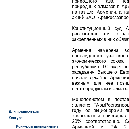
природного газа, не
природных алмазов в Ар
на газ для Армении, а т
акций ЗАО "АрмРосгазпро
Конституционный суд А
рассмотрев эти соглаш
закрепленных в них обяза
Армения намерена в
впоследствии участвов
экономического союза.
республики в ТС будет п
заседания Высшего Евра
начале декабря Армения
важным для нее позици
нефтепродуктам и алмаза
Монополистом в постав
является "АрмРосгазпро
году, ее акционерами я
Для подписчиков
энергетики и природных
Конкурс
20% соответственно. С
Конкурсы проводимые в
Арменией и РФ 2 д