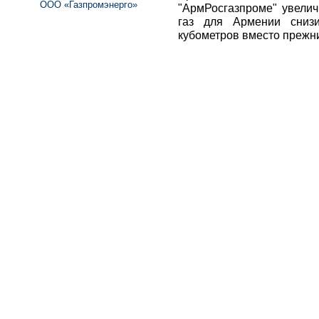
ООО «Газпромэнерго»
"АрмРосгазпроме" увелич
газ для Армении сниз
кубометров вместо прежн