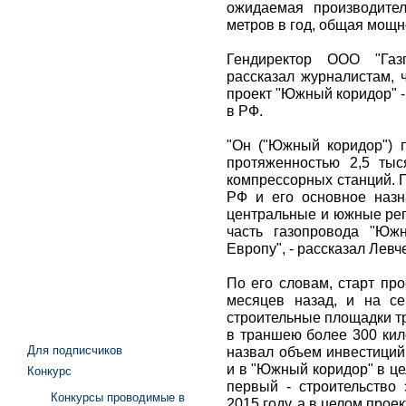
ожидаемая производител
метров в год, общая мощно
Гендиректор ООО "Газ
рассказал журналистам, 
проект "Южный коридор" 
в РФ.
"Он ("Южный коридор") п
протяженностью 2,5 тыс
компрессорных станций. 
РФ и его основное назн
центральные и южные рег
часть газопровода "Юж
Европу", - рассказал Левч
По его словам, старт пр
месяцев назад, и на с
строительные площадки т
в траншею более 300 кил
Для подписчиков
назвал объем инвестиций
и в "Южный коридор" в це
Конкурс
первый - строительство 
Конкурсы проводимые в
2015 году, а в целом проек