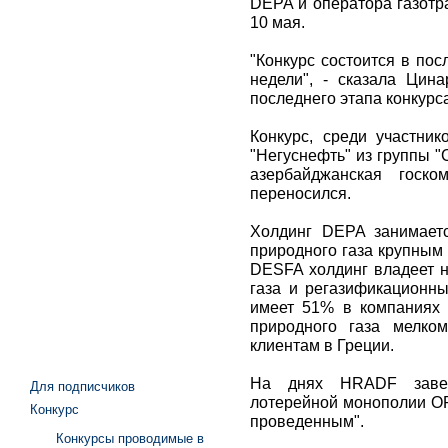
DEPA и оператора газотр
10 мая.
"Конкурс состоится в по
недели", - сказала Цин
последнего этапа конкурс
Конкурс, среди участник
"Негуснефть" из группы "
азербайджанская госко
переносился.
Холдинг DEPA занимает
природного газа крупным
DESFA холдинг владеет н
газа и регазификационн
имеет 51% в компаниях 
природного газа мелко
клиентам в Греции.
На днях HRADF заве
Для подписчиков
лотерейной монополии OPA
Конкурс
проведенным".
Конкурсы проводимые в