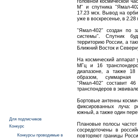
головной космической час
М" и спутника "Ямал-40
17.23 мск. Вывод на орб
уже в воскресенье, в 2.28 
"Ямал-402" создан по з
системы". Спутник бу
территорию России, а та
Ближний Восток и Северн
На космический аппарат 
МГц и 16 транспондер
диапазоне, а также 18
образом, суммарная 
"Ямал-402" составит 46
транспондеров в эквивале
Бортовые антенны космич
фиксированных луча: ро
южный, а также один пер
Для подписчиков
Плановые полосы частот 
Конкурс
сосредоточены в российс
Конкурсы проводимые в
повторяют границы Росси