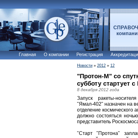
СПРАВО
компан
Главная
О компании
Регистрация
Аккредитаци
Новости
»
2012
»
12
"Протон-М" со спут
субботу стартует с
8 декабря 2012 года
Запуск ракеты-носител
"Ямал-402" назначен на в
отделение космического а
должно состояться ночью
представитель Роскосмоса
"Старт "Протона" запл